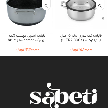
قابلمه کف لیزری سایز 26 مدل
قابلمه استیل نچسب (کف
اولترا کوک – (ULTRA COOK)
لیزری) – nomer سایز 26 h2
25,900,000
تومان
23,200,000
تومان