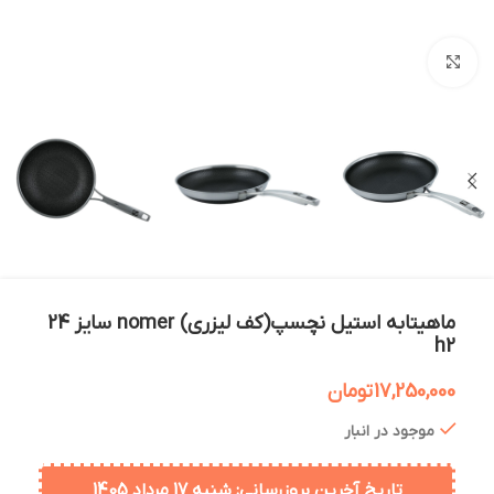
بزرگنمایی تصویر
ماهیتابه استیل نچسپ(کف لیزری) nomer سایز 24
h2
17,250,000
تومان
موجود در انبار
تاریخ آخرین بروزرسانی: شنبه 17 مرداد 1405