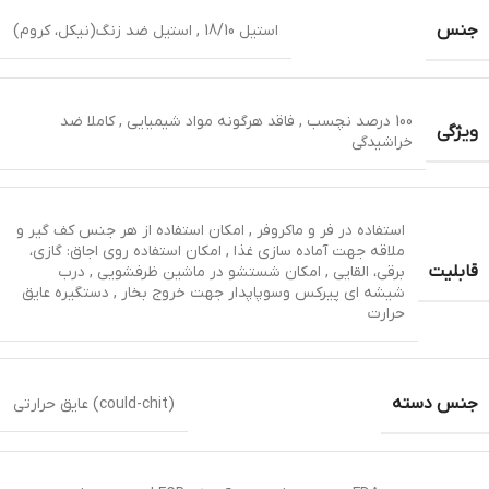
جنس
استیل 18/10 , استیل ضد زنگ(نیکل، کروم)
100 درصد نچسب , فاقد هرگونه مواد شیمیایی , کاملا ضد
ویژگی
خراشیدگی
استفاده در فر و ماکروفر , امکان استفاده از هر جنس کف گیر و
ملاقه جهت آماده سازی غذا , امکان استفاده روی اجاق: گازی،
قابلیت
برقی، القایی , امکان شستشو در ماشین ظرفشویی , درب
شیشه ای پيركس وسوپاپدار جهت خروج بخار , دستگیره عایق
حرارت
جنس دسته
(could-chit) عایق حرارتی