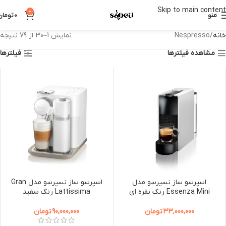
Skip to main content
0
منو
0
تومان
خانه
Nespresso
نمایش 1–30 از 79 نتیجه
مشاهده فیلترها
فیلترها
اسپرسو ساز نسپرسو مدل
اسپرسو ساز نسپرسو مدل Gran
Essenza Mini رنگ نقره ای
Lattissima رنگ سفید
33,000,000
تومان
90,000,000
تومان