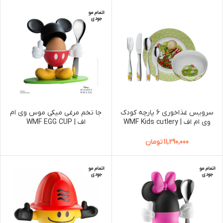
اتمام مو
جودی
سرویس غذاخوری 6 پارچه کودک
جا تخم مرغی میکی موس وی ام
وی ام اف | WMF Kids cutlery
اف | WMF EGG CUP
set Pitzelpatz, 6-piece
11,290,000
تومان
اتمام مو
اتمام مو
جودی
جودی