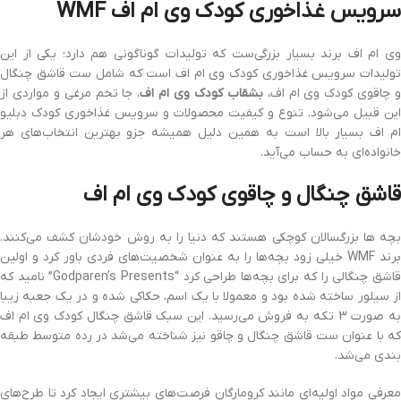
سرویس غذاخوری کودک وی ام اف WMF
وی ام اف برند بسیار بزرگی‌ست که تولیدات گوناگونی هم دارد؛ یکی از این
تولیدات سرویس غذاخوری کودک وی ام اف است که شامل ست قاشق چنگال
و چاقوی کودک وی ام اف،
بشقاب کودک وی ام اف
، جا تخم مرغی و مواردی از
این قبیل می‌شود. تنوع و کیفیت محصولات و سرویس غذاخوری کودک دبلیو
ام اف بسیار بالا است به همین دلیل همیشه جزو بهترین انتخاب‌های هر
خانواده‌ای به حساب می‌آید.
قاشق چنگال و چاقوی کودک وی ام اف
بچه ها بزرگسالان کوچکی هستند که دنیا را به روش خودشان کشف می‌کنند.
برند WMF خیلی زود بچه‌ها را به عنوان شخصیت‌های فردی باور کرد و اولین
قاشق چنگالی را که برای بچه‌ها طراحی کرد “Godparen’s Presents” نامید که
از سیلور ساخته شده بود و معمولا با یک اسم، حکاکی شده و در یک جعبه زیبا
به صورت 3 تکه به فروش می‌رسید. این سبک قاشق چنگال کودک وی ام اف
که با عنوان ست قاشق چنگال و چاقو نیز شناخته می‌شد در رده متوسط طبقه
بندی می‌شد.
معرفی مواد اولیه‌ای مانند کرومارگان فرصت‌های بیشتری ایجاد کرد تا طرح‌های