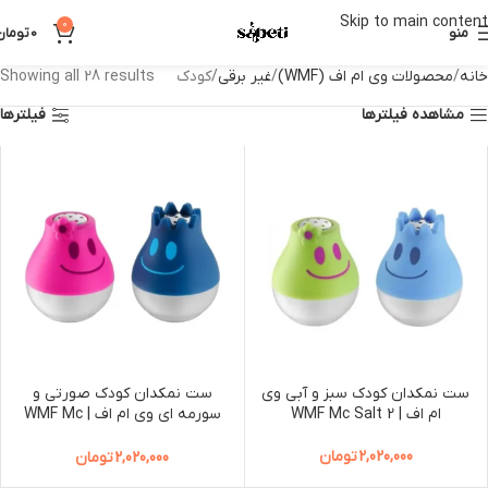
Skip to main content
0
منو
0
تومان
خانه
محصولات وی ام اف (WMF)
غیر برقی
کودک
Showing all 28 results
مشاهده فیلترها
فیلترها
ست نمکدان کودک سبز و آبی وی
ست نمکدان کودک صورتی و
ام اف | WMF Mc Salt 2
سورمه ای وی ام اف | WMF Mc
Salt 2
2,020,000
تومان
2,020,000
تومان