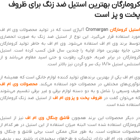
کرومارگان بهترین استیل ضد زنگ برای ظروف
پخت و پز است
ستیل کرومارگان
Cromargan
آلیاژی است که در تولید محصولات وی ام اف
مورد استفاده قرار می‌گیرد. این نوع از استیل ضد زنگ به صورت انحصاری
توسط برند وی ام اف استفاده می‌شود. وی ام اف به خاطر تولید کرومارگان
حتی جایزه بهترین مواد اولیه را چندین سال قبل کسب کرده است. استیل
کرومارگان در برابر ضربه، خوردگی، رطوبت و حتی اسید مقاوم می‌باشد و از
استنلس استیل 18/10 یک سر و گردن نیز بالاتر است.
وی ام اف یکی از بهترین برندهای تولید کننده لوازم خانگی است که همیشه از
وآوری‌های مختلفی در محصولات خود استفاده می‌کند.
محصولات وی ام اف
طیف وسیعی را شامل و به دو دسته لوازم برقی و غیر برقی تقسیم می‌شوند
ه می‌توان گفت در
ظروف پخت و پز وی ام اف
از استیل ضد زنگ کرومارگان
استفاده شده است.
ر دیگر محصولات این برند همچون
قاشق چنگال وی ام اف
نیز از استیل
کرومارگان استفاده شده است؛ البته میزان استفاده از این استیل در هر کدام از
محصولات متفاوت است. به طور مثال ممکن است برخی قاشق و چنگال و
چاقوهای وی ام اف دارای تزئینات و طرح‌های پیچیده‌تری باشند پس بدیهی