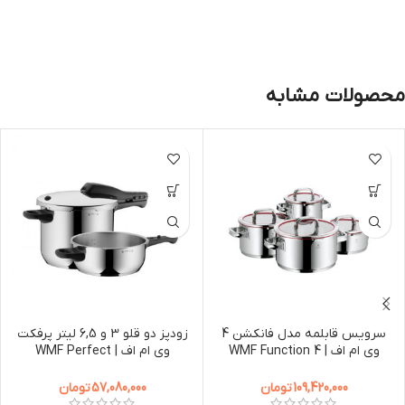
محصولات مشابه
سرویس قابلمه مدل فانكشن 4
زودپز دو قلو 3 و 6,5 لیتر پرفکت
وی ام اف | WMF Function 4
وی ام اف | WMF Perfect
Pressure Cooker 6,5L + 3,0L
Cookware 4-Piece Value Set
109,420,000
تومان
57,080,000
تومان