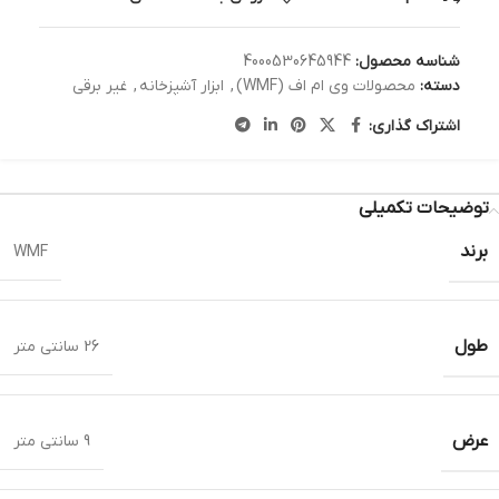
شناسه محصول:
4000530645944
دسته:
محصولات وی ام اف (WMF)
,
ابزار آشپزخانه
,
غیر برقی
اشتراک گذاری:
توضیحات تکمیلی
برند
WMF
طول
26 سانتی متر
عرض
9 سانتی متر