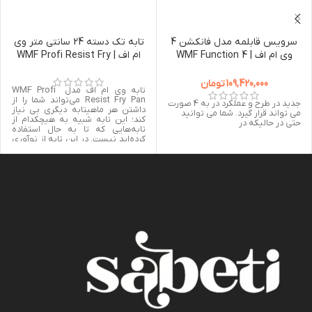
سرویس قابلمه مدل فانكشن 4
تابه تک دسته 24 سانتی متر وی
وی ام اف | WMF Function 4
ام اف | WMF Profi Resist Fry
Pan 24cm
Cookware 4-Piece Value Set
109,420,000
تومان
تابه وی ام اف مدل WMF Profi
Resist Fry Pan می‌تواند شما را از
جدید در طرح و عملکرد در به 4 صورت
داشتن هر ماهیتابه دیگری بی نیاز
می تواند قرار گیرد. شما می توانید
کند؛ این تابه شبیه به هیچکدام از
حتی در حالیکه در
تابه‌هایی که تا به حال استفاده
کرده‌اید نیست. در این تابه از نوآوری
کرومارگان، روکش نچسب PermaDur
و ساختار لانه زنبوری استفاده شده که
آن را از تابه دیگری متمایز می‌کند.