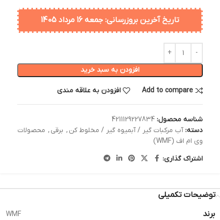
تاریخ آخرین بروزرسانی: جمعه 16 مرداد 1405
افزودن به سبد خرید
Add to compare
افزودن به علاقه مندی
شناسه محصول:
4211129227834
دسته:
آب مرکبات گیر / آبمیوه گیر / مخلوط کن
,
برقی
,
محصولات
وی ام اف (WMF)
اشتراک گذاری:
توضیحات تکمیلی
برند
WMF