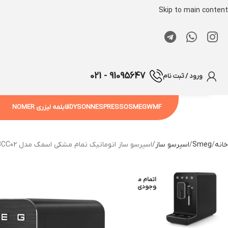
Skip to main content
91095647 - 021
ورود / ثبت نام
WMF
SMEG
NESPRESSO
DYSON
قابلمه لیزری NOMER
خانه
Smeg
اسپرسو ساز
اسپرسو ساز اتوماتیک تمام مشکی اسمگ مدل BCC02
اتمام م
وجودی