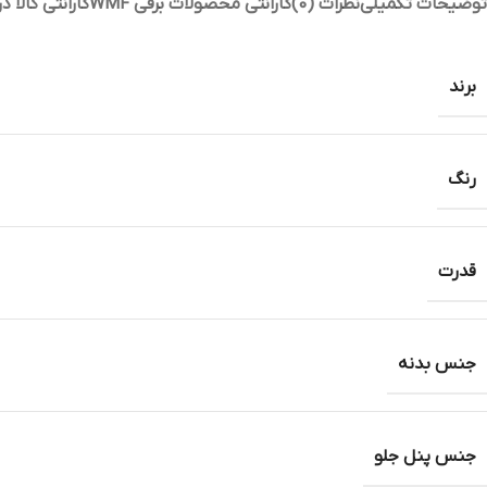
توضیحات تکمیلی
نظرات (0)
گارانتی محصولات برقی WMF
گارانتی کالا 
برند
رنگ
قدرت
جنس بدنه
جنس پنل جلو