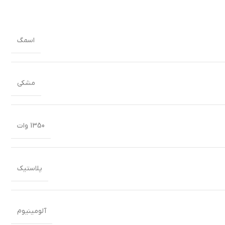
اسمگ
مشکی
1350 وات
پلاستیک
آلومینیوم