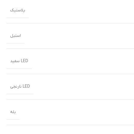
پلاستیک
استیل
LED سفید
LED نارنجی
بله