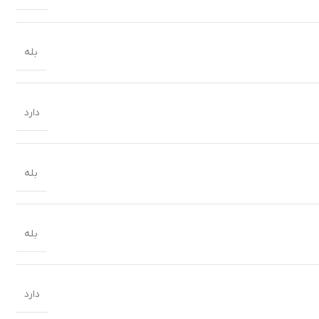
بله
دارد
بله
بله
دارد