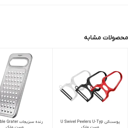
محصولات مشابه
پوست‌کن U Swivel Peelers U-Typ
رنده سبزیجات ater
وست مارک
وست مارک