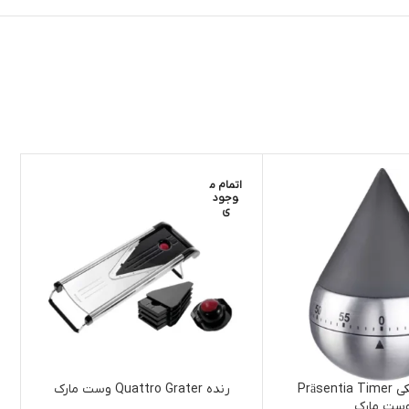
اتمام م
ا
وجود
ی
تایمر مکانیکی Präsentia Timer
رنده Quattro Grater وست مارک
ست مارک