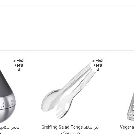
اتمام م
اتمام م
وجود
وجود
ی
ی
Vegetable Gr
انبر سالاد Greifling Salad Tongs
وست مارک
و