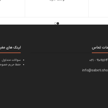
عات تماس
لینک های مفی
91095647 - 0
سوالات متداول
حفظ حریم خصوصی
info@sabeti.sh