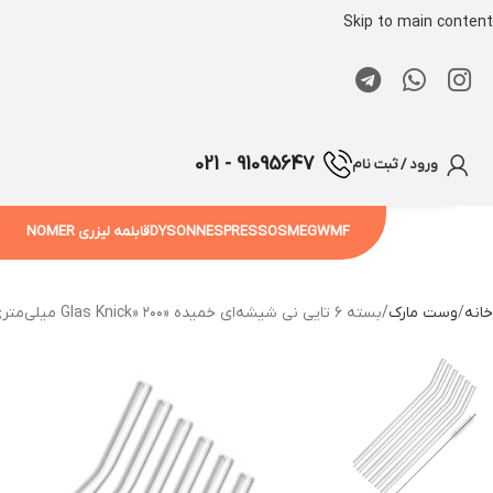
Skip to main content
91095647 - 021
ورود / ثبت نام
WMF
SMEG
NESPRESSO
DYSON
قابلمه لیزری NOMER
خانه
وست مارک
بسته ۶ تایی نی شیشه‌ای خمیده «Glas Knick» ۲۰۰ میلی‌متری با برس تمیزکننده وست مارک