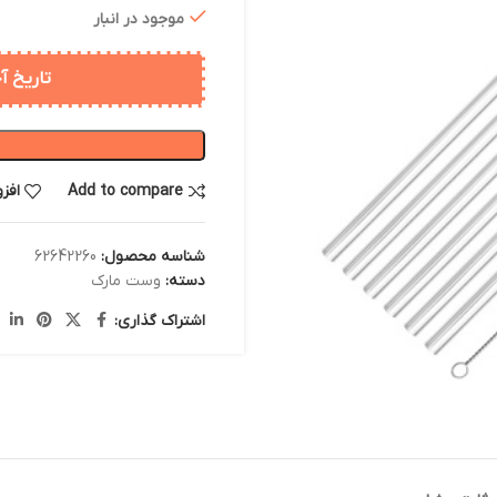
موجود در انبار
تاریخ آخری
Add to compare
افز
شناسه محصول:
62642260
دسته:
وست مارک
اشتراک گذاری: