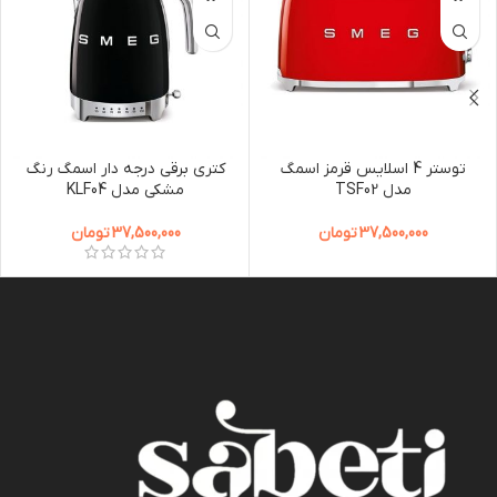
توستر 4 اسلایس قرمز اسمگ
کتری برقی درجه دار اسمگ رنگ
مدل TSF02
مشکی مدل KLF04
37,500,000
تومان
37,500,000
تومان