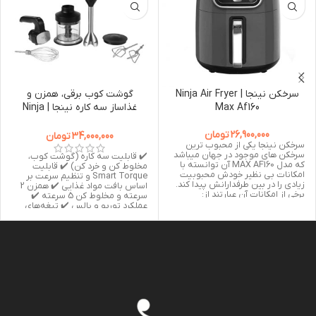
سرخکن نینجا | Ninja Air Fryer
گوشت کوب برقی، همزن و
Max Af160
غذاساز سه کاره نینجا | Ninja
Foodi 3-in-1 Ci100
26,900,000
تومان
34,000,000
تومان
سرخکن نینجا یکی از محبوب ترین
سرخکن های موجود در جهان میباشد
✔️ قابلیت سه کاره (گوشت کوب،
که مدل MAX AF160 آن توانسته با
مخلوط کن و خرد کن) ✔️ قابلیت
امکانات بی نظیر خودش محبوبیت
Smart Torque و تنظیم سرعت بر
زیادی را در بین طرفدارانش پیدا کند.
اساس بافت مواد غذایی ✔️ همزن 2
برخی از امکانات آن عبارتند از:
سرعته و مخلوط کن 5 سرعته ✔️
خاموشی خودکار
عملکرد توربو و پالس ✔️ تیغه‌های
دستگیره عایق حرارت
استیل و ضد زنگ
قابلیت تنظیم حرارت پخت
صفحه نمایشگر
صفحه کنترل لمسی
دارای پایه محکم برای نگهداری بهتر
دستگاه
دارای 6 برنامه خودکار جهت پخت
قابلیت شستشو تمامی لوازم جانبی
دستگاه داخل ماشین ظرفشویی
سیستم گرم نگهدارنده