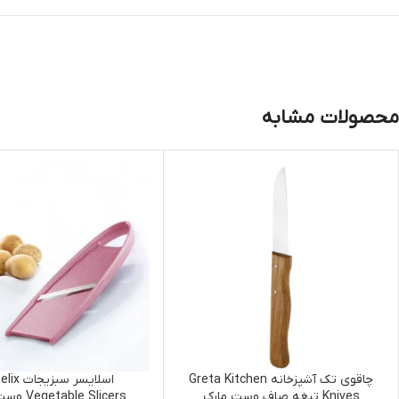
محصولات مشابه
چاقوی تک آشپزخانه Greta Kitchen
اسلایسر سبز
Knives تیغه صاف وست مارک
Vegetable Slicers وست مارک