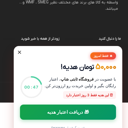
واسطه به کالا های برند های مختلف نظیر WMF ، SMEG و…
میباشد.
ما را دنبال کنید
زودتر از همه با خبر شوید
×
🔥 فقط امروز
50,000
تومان هدیه!
با عضویت در
فروشگاه ثابتی شاپ
، اعتبار
رایگان بگیر و اولین خریدت رو ارزون‌تر کن.
00
:
47
⏰ این هدیه فقط 3 روز اعتبار دارد
🎁 دریافت اعتبار هدیه
قدرت گرفته از
farazsms