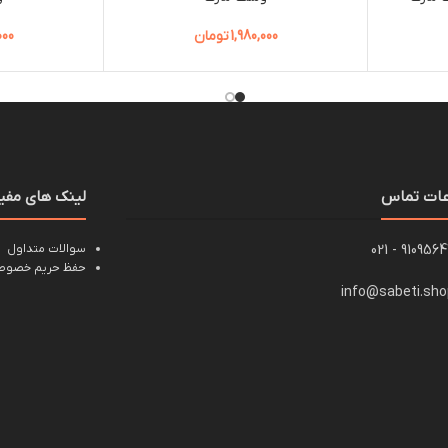
1,980,000
تومان
000
عات تماس
لینک های مفی
91095647 - 0
سوالات متداول
حفظ حریم خصوصی
info@sabeti.sh