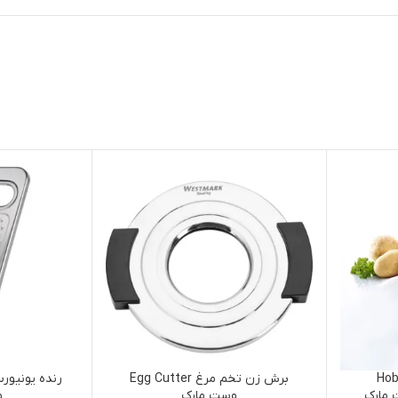
یجات Hobelix
برش زن تخم مرغ Egg Cutter
وست مارک
و