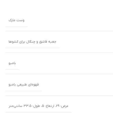
وست مارک
جعبه قاشق و چنگال برای کشوها
بامبو
قهوه‌ای طبیعی بامبو
عرض: 29، ارتفاع: 5، طول: 33.5 سانتی‌متر