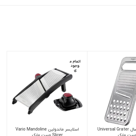
اتمام م
ا
وجود
ی
رنده یونیورسال Universal Grater
اسلایسر ماندولین Vario Mandoline
ست مارک
Slicer وست مارک