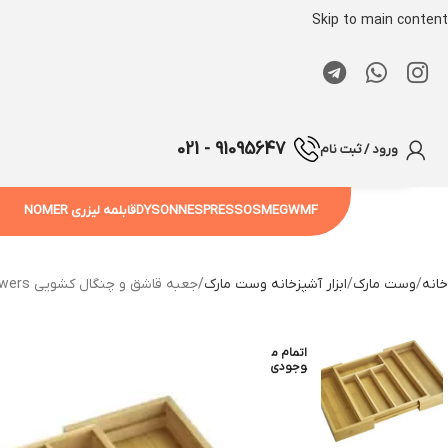
Skip to main content
91095647 - 021
ورود / ثبت نام
WMF
SMEG
NESPRESSO
DYSON
قابلمه لیزری NOMER
خانه
وست مارک
ابزار آشپزخانه وست مارک
جعبه قاشق و چنگال کشویی Cutlery Box for Drawers وست مارک
اتمام م
وجودی