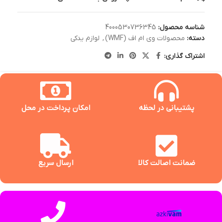
شناسه محصول:
4000530736345
دسته:
محصولات وی ام اف (WMF)
,
لوازم یدکی
اشتراک گذاری:
پشتیبانی در لحظه
امکان پرداخت در محل
ضمانت اصالت کالا
ارسال سریع