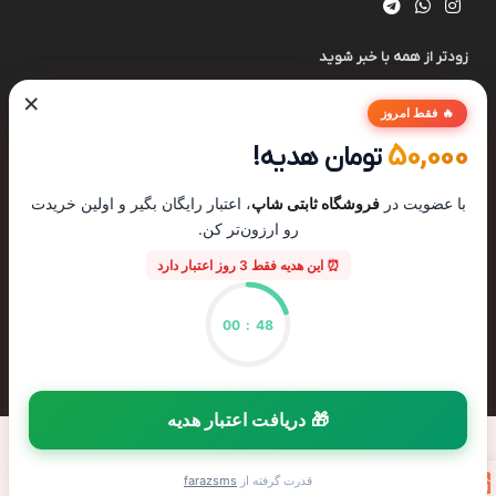
زودتر از همه با خبر شوید
×
🔥 فقط امروز
50,000
تومان هدیه!
با عضویت در
فروشگاه ثابتی شاپ
، اعتبار رایگان بگیر و اولین خریدت
رو ارزون‌تر کن.
⏰ این هدیه فقط 3 روز اعتبار دارد
00
:
47
تمامی حقوق این سایت برای
گالری ثابتی
محفوظ میباشد.
🎁 دریافت اعتبار هدیه
0
قدرت گرفته از
farazsms