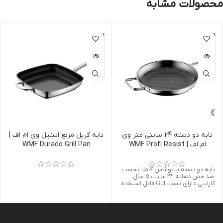
محصولات مشابه
اتمام مو
اتمام مو
جودی
جودی
تابه دو دسته 24 سانتی متر وی
تابه گریل مربع استیل وی ام اف |
ام اف | WMF Profi Resist
WMF Durado Grill Pan
28x28cm
Serving Pan 24cm
تابه دو دسته با پوشش کاملآ نچسب
ضد خش دهانه 24 سانت 5 سال
گارانتی دارای تست Gut قابل استفاده