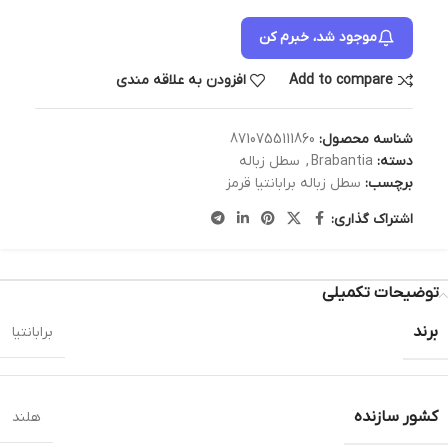
موجود شد، خبرم کن
Add to compare
افزودن به علاقه مندی
شناسه محصول:
8710755111860
دسته:
Brabantia
,
سطل زباله
برچسب:
سطل زباله برابانتیا قرمز
اشتراک گذاری:
توضیحات تکمیلی
برند
برابانتیا
کشور سازنده
هلند