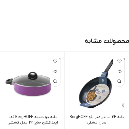
محصولات مشابه
اتمام مو
اتمام مو
جودی
جودی
تابه 24 سانتی‌متر لئو BergHOFF
تابه دو دسته BergHOFF کف
مدل مشکی
اینداکشن سایز 26 مدل کششی
بنفش