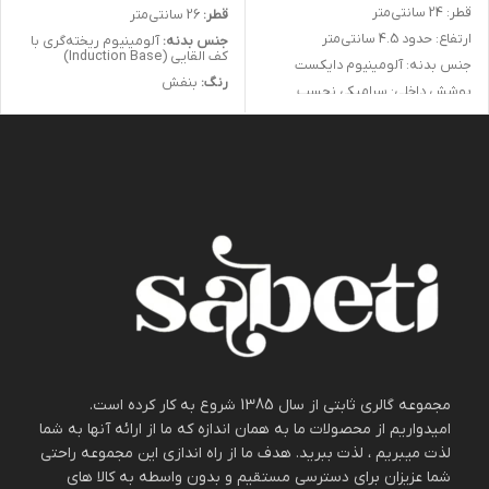
قطر: 24 سانتی‌متر
قطر:
26 سانتی‌متر
ارتفاع: حدود 4.5 سانتی‌متر
جنس بدنه:
آلومینیوم ریخته‌گری با
کف القایی (Induction Base)
جنس بدنه: آلومینیوم دایکست
رنگ:
بنفش
پوشش داخلی: سرامیکی نچسب
دسته‌ها:
دو دسته ارگونومیک مقاوم
مناسب برای انواع اجاق‌ها (از جمله
به حرارت
القایی)
مناسب برای:
انواع اجاق‌ها، از جمله
القایی
تابه BergHOFF سری لئو (Leo) سایز
۲۴ مشکی، یک انتخاب همه‌کاره و
شیک برای آشپزی روزمره است.
تابه دو دسته BergHOFF سایز 26 با
طراحی ساده و ارگونومیک آن در کنار
طراحی کششی و رنگ بنفش جذاب،
پوشش سرامیکی بادوام، تجربه‌ای
گزینه‌ای مناسب برای آشپزی حرفه‌ای
بی‌نقص از پخت غذاهای سالم و
است. این تابه با پوشش داخلی ضد
کم‌روغن را فراهم می‌کند. پخش حرارت
خش و کف القایی، پختی یکنواخت و
یکنواخت، دسته نسوز، و قابلیت
بدون چسبندگی را ارائه می‌دهد.
استفاده روی همه نوع اجاق از جمله
ویژگی‌های کاربردی این تابه است.
مجموعه گالری ثابتی از سال 1385 شروع به کار کرده است.
امیدواریم از محصولات ما به همان اندازه که ما از ارائه آنها به شما
لذت میبریم ، لذت ببرید. هدف ما از راه اندازی این مجموعه راحتی
شما عزیزان برای دسترسی مستقیم و بدون واسطه به کالا های