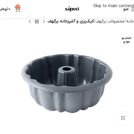
Skip to main content
0
منو
0
تومان
خانه
محصولات برگهف
کیک‌پزی و آشپزخانه برگهف
اتمام مو
جودی
بزرگنمایی تصویر