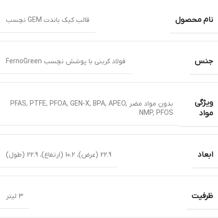
نام محصول
قالب کیک باندت GEM نچسب
جنس
فولاد کربنی با پوشش نچسب FernoGreen
ویژگی
بدون مواد مضر PFAS, PTFE, PFOA, GEN-X, BPA, APEO,
NMP, PFOS
مواد
ابعاد
22.9 (عرض)، 10.2 (ارتفاع)، 22.9 (طول)
ظرفیت
3 لیتر