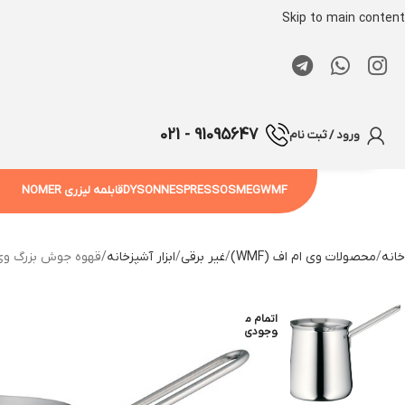
Skip to main content
91095647 - 021
ورود / ثبت نام
WMF
SMEG
NESPRESSO
DYSON
قابلمه لیزری NOMER
خانه
محصولات وی ام اف (WMF)
غیر برقی
ابزار آشپزخانه
قهوه جوش بزرگ وی ام اف | 680ml
اتمام م
وجودی