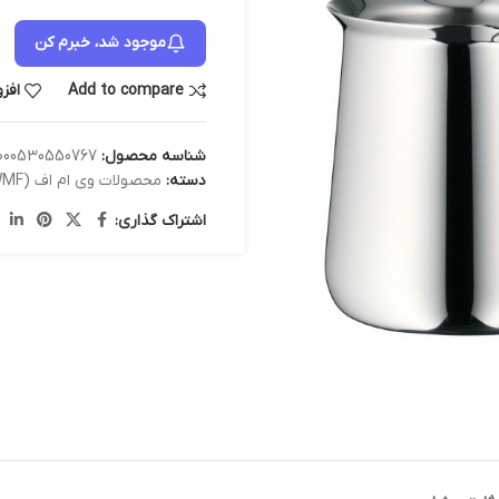
موجود شد، خبرم کن
Add to compare
افز
شناسه محصول:
000530550767
دسته:
محصولات وی ام اف (WMF)
اشتراک گذاری: