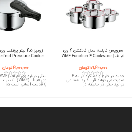
سرویس قابلمه مدل فانكشن 4 وی
زودپز 4,5 لیتر پرفکت و
ام اف | WMF Function 4 Cookware
rfect Pressure Cooker
4,5L
4-Piece Value Set
109,420,000
تومان
41,000,000
تومان
جدید در طرح و عملکرد در به 4
صورت می تواند قرار گیرد. شما می
وی ام اف (WMF) یک
توانید حتی در حالیکه در
با قدمت آلمانی است که