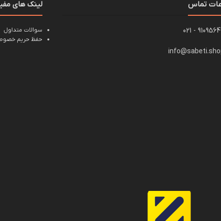
عات تماس
لینک های مفی
91095647 - 0
سوالات متداول
حفظ حریم خصوصی
info@sabeti.sh