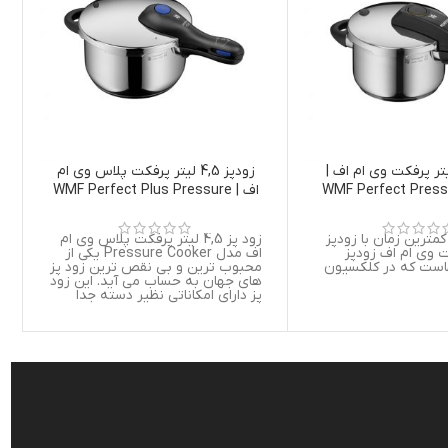
پز 2,5 لیتر پرفکت وی ام اف |
زودپز 4,5 لیتر پرفکت پلاس وی ام
WMF Perfect Press
اف | WMF Perfect Plus Pressure
Cooker 4,5L
2,5L
کمترین زمان با زودپز
زود پز 4,5 لیتر پرفکت پلاس وی ام
فکت وی ام اف زودپز
اف مدل Pressure Cooker یکی از
است که در کلکسیون
محبوب ترین و بی نقص ترین زود پز
های جهان به حساب می آید. این زود
پز دارای امکاناتی نظیر دسته جدا
شونده زود پز جهت شست و شوی
آسان ، دیگ مدرج و کف ترانس ترم ،
قابل استفاده بر روی اجاق های برقی ،
سرامیکی ، گازی و القایی ، خروج
خودکار بخار ، مقیاس اندازه ، نشانگر
اندازه گیری و طراحی کلاسیک میباشد.
جنس دسته این زودپز از فولاد ضد
زنگ کرومارگان (Cromargan)
میباشد.