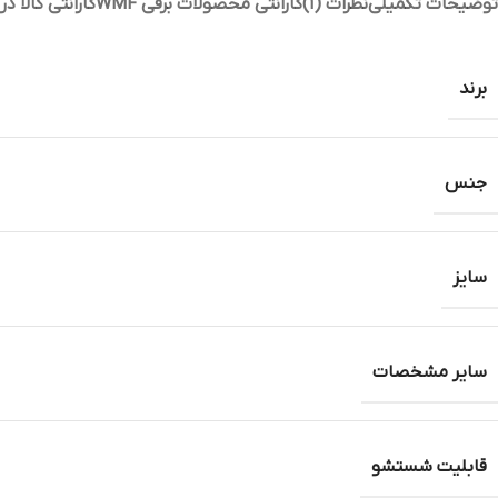
توضیحات تکمیلی
نظرات (1)
گارانتی محصولات برقی WMF
گارانتی کالا د
برند
جنس
سایز
سایر مشخصات
قابلیت شستشو