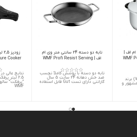
ی ام اف |
تابه دو دسته 24 سانتی متر وی ام
زود
WMF Pe
اف | WMF Profi Resist Serving
ure Cooker
Pan 24cm
تابه دو دسته با پوشش کاملآ نچسب
نتایج عالی در 
ضد خش دهانه 24 سانت 5 سال
2.5 لیتر پر
اندکی درباره وی ام اف (WMF) برند
گارانتی دارای تست Gut قابل استفاده
“پرفکت” ساله
 برند مشهور و
WMF