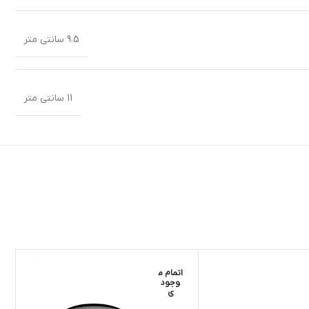
9.5 سانتی متر
11 سانتی متر
اتمام م
ا
وجود
ی