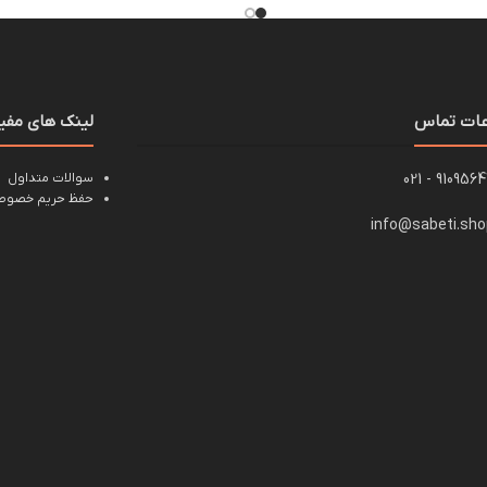
عات تماس
لینک های مفی
91095647 - 0
سوالات متداول
حفظ حریم خصوصی
info@sabeti.sh