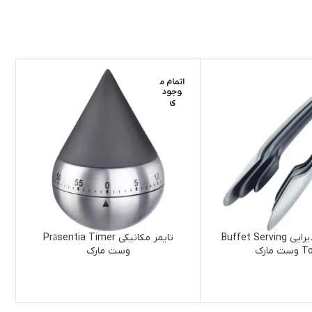
اتمام م
ا
وجود
ی
۳ عدد انبر پذیرایی Buffet Serving
تایمر مکانیکی Präsentia Timer
 مارک
وست مارک