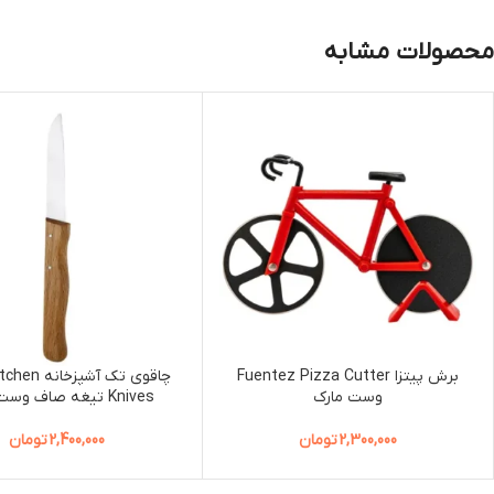
محصولات مشابه
برش پیتزا Fuentez Pizza Cutter
چاقوی تک آشپز
وست مارک
Knives تیغه صاف وست مارک
2,300,000
تومان
2,400,000
تومان