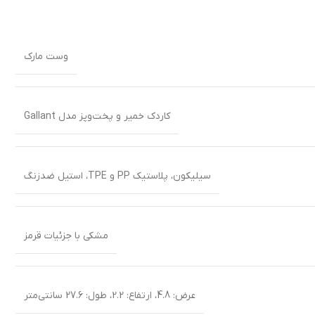
وست مارک
کاردک خمیر و پخت‌و‌پز مدل Gallant
سیلیکون، پلاستیک PP و TPE، استیل ضدزنگ
مشکی با جزئیات قرمز
عرض: 4.8، ارتفاع: 2.2، طول: 27.6 سانتی‌متر