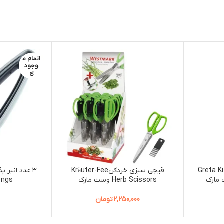
اتمام م
وجود
ی
خانه Greta Kitchen
قیچی سبزی خردکنKräuter-Fee
Herb Scissors وست مارک
Tongs وست
2,250,000
تومان