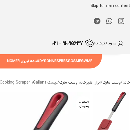
Skip to main content
91095647 - 021
ورود / ثبت نام
WMF
SMEG
NESPRESSO
DYSON
قابلمه لیزری NOMER
خانه
وست مارک
ابزار آشپزخانه وست مارک
لیسک Dough and Cooking Scraper »Gallant« وست مارک
اتمام م
وجودی