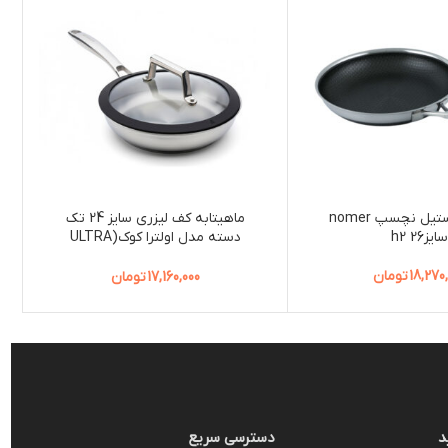
ماهیتابه استیل نچسپ nomer
ماهیتابه کف لیزری سایز 24 تک
سایز26 h2
دسته مدل اولترا کوک(ULTRA
COOK) بدون درب
18,270
تومان
17,160,000
تومان
د
دسترسی سریع