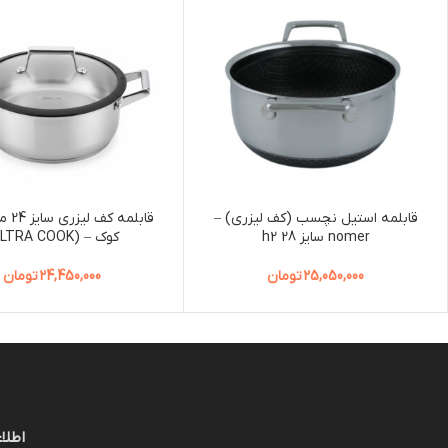
قابلمه استیل نچسب (کف لیزری) –
قابلمه 
nomer سایز 28 h2
کوک – (ULTRA COOK)
25,050,000
تومان
24,450,000
تومان
اطلا