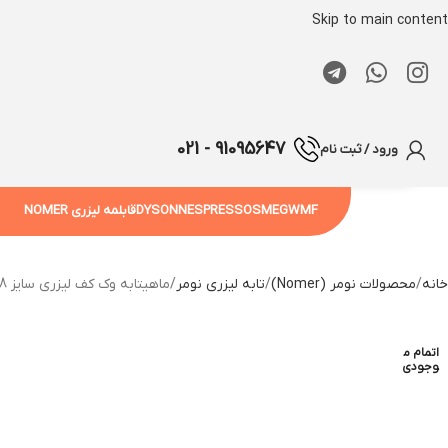
Skip to main content
91095647 - 021
ورود / ثبت نام
WMF
SMEG
NESPRESSO
DYSON
قابلمه لیزری NOMER
خانه
محصولات نومر (Nomer)
تابه لیزری نومر
ماهیتابه وک کف لیزری سایز 28 با دسته کمکی – مدل اولترا کوک(ULTRA COOK)
اتمام م
وجودی