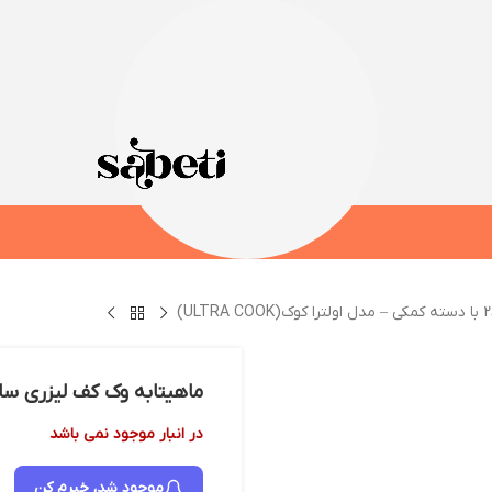
ماهیتابه وک کف لیزری سایز 28 با دسته کمکی – مدل اولترا کوک(COOK
در انبار موجود نمی باشد
موجود شد، خبرم کن