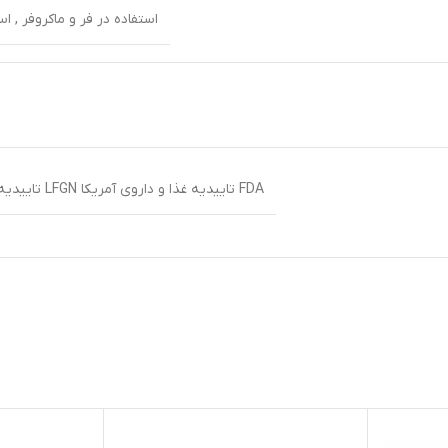
استفاده در فر و ماکروفر , 
FDA تاییدیه غذا و داروی آمریکا LFGN تاییدیه غذا و داروی آلمان گواهینامه REACH BPA FREE(مناسب قشر حساس)