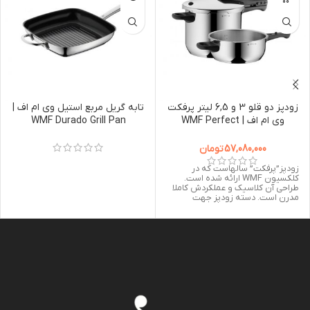
زودپز دو قلو 3 و 6,5 لیتر پرفکت
تابه گریل مربع استیل وی ام اف |
وی ام اف | WMF Perfect
WMF Durado Grill Pan
28x28cm
Pressure Cooker 6,5L + 3,0L
57,080,000
تومان
زودپز”پرفکت” سالهاست که در
کلکسیون WMF ارائه شده است.
طراحی آن کلاسیک و عملکردش کاملا
مدرن است. دسته زودپز جهت