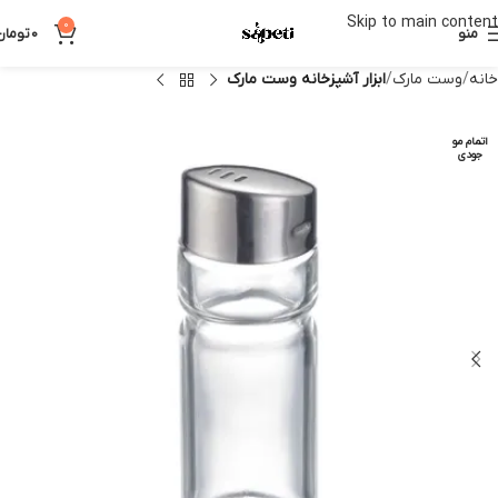
Skip to main content
0
منو
0
تومان
خانه
وست مارک
ابزار آشپزخانه وست مارک
اتمام مو
جودی