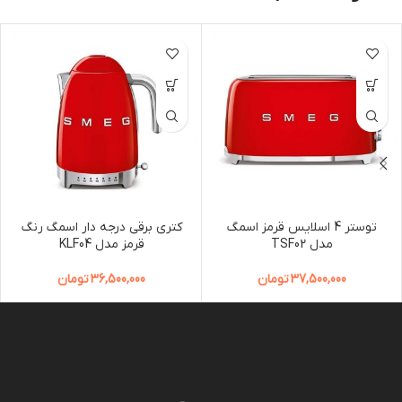
توستر 4 اسلایس قرمز اسمگ
کتری برقی درجه دار اسمگ رنگ
مدل TSF02
قرمز مدل KLF04
37,500,000
تومان
36,500,000
تومان