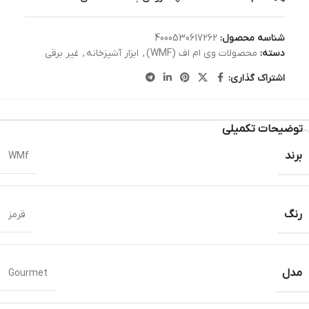
شناسه محصول:
4000530617262
دسته:
محصولات وی ام اف (WMF)
,
ابزار آشپزخانه
,
غیر برقی
اشتراک گذاری:
توضیحات تکمیلی
برند
WMf
رنگ
قرمز
مدل
Gourmet