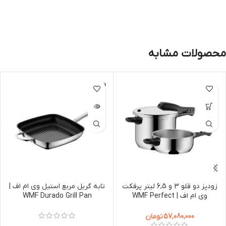
محصولات مشابه
اتمام مو
جودی
زودپز دو قلو 3 و 6,5 لیتر پرفکت
تابه گریل مربع استیل وی ام اف |
وی ام اف | WMF Perfect
WMF Durado Grill Pan
28x28cm
Pressure Cooker 6,5L + 3,0L
57,080,000
تومان