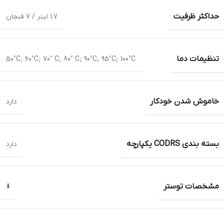
حداکثر ظرفیت
1.7 لیتر / 7 فنجان
تنظیمات دما
50°C; 60°C; 70° C; 80° C; 90°C; 95°C; 100°C
خاموش شدن خودکار
دارد
بسته بندی CODRS یکپارچه
دارد
مشخصات توستر
⬇️