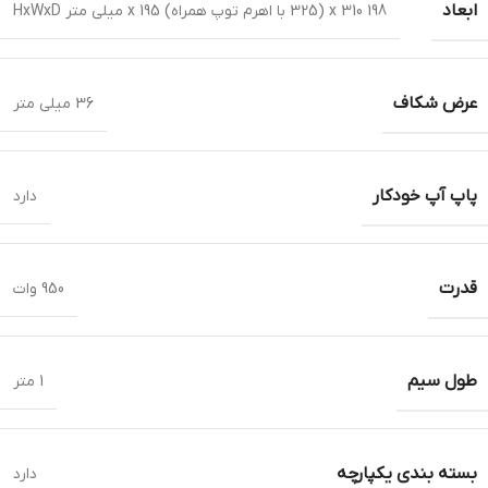
ابعاد
198 x 310 (325 با اهرم توپ همراه) x 195 میلی متر HxWxD
عرض شکاف
36 میلی متر
پاپ آپ خودکار
دارد
قدرت
950 وات
طول سیم
1 متر
بسته بندی یکپارچه
دارد