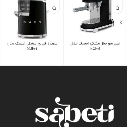
اسپرسو ساز مشکی اسمگ مدل
عصاره گیری مشکی اسمگ مدل
SJF01
ECF01