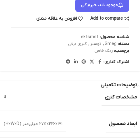
موجود شد، خبرم کن
Add to compare
افزودن به علاقه مندی
شناسه محصول:
ektsmst
دسته:
Smeg
,
توستر
,
کتری برقی
برچسب:
رنگ خاص
اشتراک گذاری:
توضیحات تکمیلی
مشخصات کتری
⬇️
ابعاد محصول
275x226x171 میلی‌متر (HxWxD)