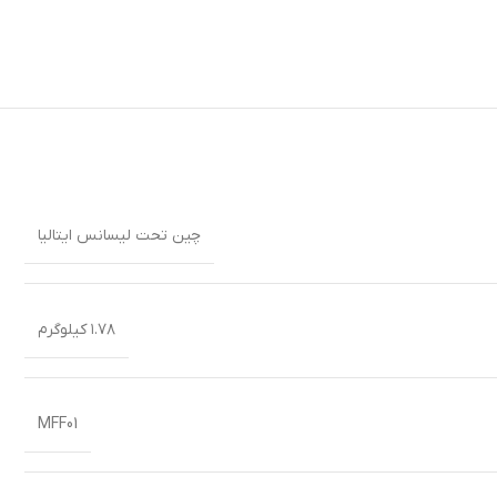
چین تحت لیسانس ایتالیا
۱.۷۸ کیلوگرم
MFF01