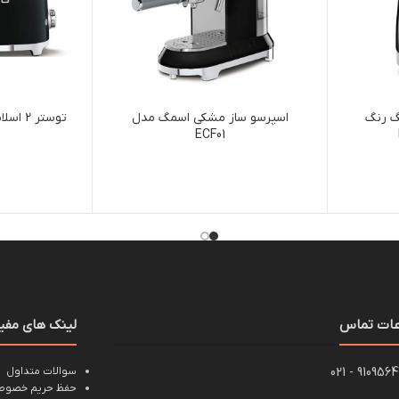
گ رنگ
اسپرسو ساز مشکی اسمگ مدل
توستر
ECF01
عات تماس
لینک های مفی
91095647 - 0
سوالات متداول
حفظ حریم خصوصی