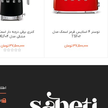
توستر 4 اسلایس قرمز اسمگ مدل
کتری برقی درجه دار اسم
TSF02
مشکی مدل KLF04
37,500,000
تومان
37,500,000
تومان
اطلا
21