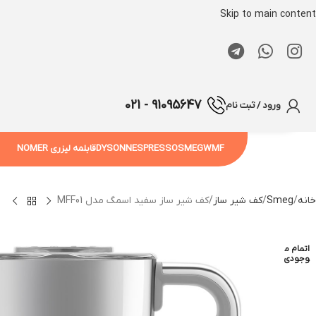
Skip to main content
91095647 - 021
ورود / ثبت نام
WMF
SMEG
NESPRESSO
DYSON
قابلمه لیزری NOMER
خانه
Smeg
کف شیر ساز
کف شیر ساز سفید اسمگ مدل MFF01
اتمام م
وجودی