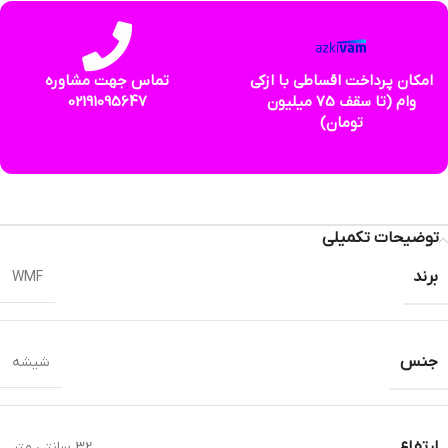
امکان پرداخت اقساطی با ازکی
تماس جهت مشاوره
وام (تا سقف 75 میلیون
02191095647
تومان)
توضیحات تکمیلی
برند
WMF
جنس
شیشه
ارتفاع
32 سانتی متر