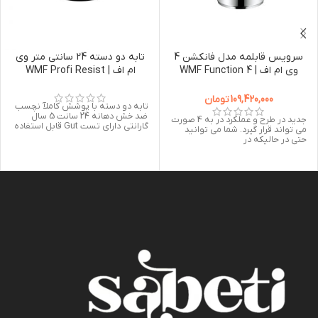
سرویس قابلمه مدل فانكشن 4
تابه دو دسته 24 سانتی متر وی
وی ام اف | WMF Function 4
ام اف | WMF Profi Resist
Serving Pan 24cm
Cookware 4-Piece Value Set
109,420,000
تومان
تابه دو دسته با پوشش کاملآ نچسب
ضد خش دهانه 24 سانت 5 سال
جدید در طرح و عملکرد در به 4 صورت
گارانتی دارای تست Gut قابل استفاده
می تواند قرار گیرد. شما می توانید
حتی در حالیکه در