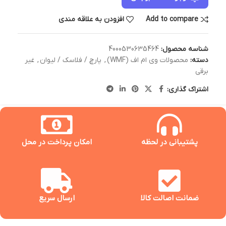
Add to compare
افزودن به علاقه مندی
شناسه محصول:
4000530635464
دسته:
محصولات وی ام اف (WMF)
,
پارچ / فلاسک / لیوان
,
غیر
برقی
اشتراک گذاری:
پشتیبانی در لحظه
امکان پرداخت در محل
ضمانت اصالت کالا
ارسال سریع