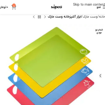
Skip to main content
0
منو
0
تومان
خانه
وست مارک
ابزار آشپزخانه وست مارک
اتمام مو
جودی