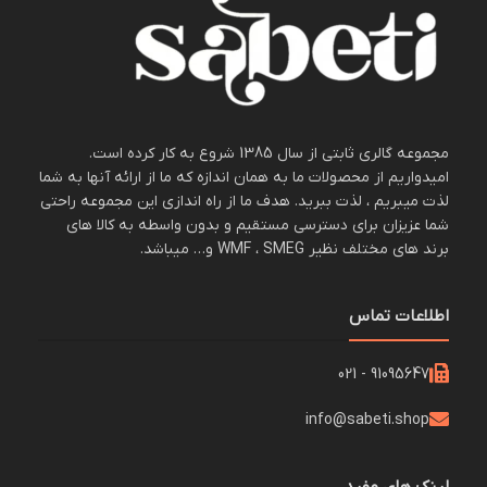
یکنواخت پخش می‌کند و پوشش
نچسب آن پخت سالم‌تر با مصرف
روغن کمتر را ممکن می‌سازد. طراحی
مشکی مات و جمع‌وجور این تابه، هم
عملکرد بالا و هم زیبایی را به آشپزخانه
شما می‌آورد.
مجموعه گالری ثابتی از سال 1385 شروع به کار کرده است.
امیدواریم از محصولات ما به همان اندازه که ما از ارائه آنها به شما
لذت میبریم ، لذت ببرید. هدف ما از راه اندازی این مجموعه راحتی
شما عزیزان برای دسترسی مستقیم و بدون واسطه به کالا های
برند های مختلف نظیر WMF ، SMEG و… میباشد.
اطلاعات تماس
91095647 - 021
info@sabeti.shop
لینک های مفید