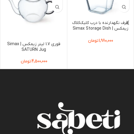
ظرف نگهدارنده با درب کلیک‌کلاک
زیمکس | Simax Storage Dish
with Click-Clack Lid
1,980,000
تومان
قوری 1.7 لیتر زیمکس | Simax
SATURN Jug
4,500,000
تومان