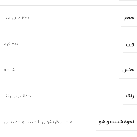
حجم
350 میلی لیتر
وزن
300 گرم
جنس
شیشه
رنگ
شفاف , بی رنگ
نحوه شست و شو
ماشین ظرفشویی یا شست و شو دستی