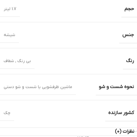
حجم
1.7 لیتر
جنس
شیشه
رنگ
بی رنگ , شفاف
نحوه شست و شو
ماشین ظرفشویی یا شست و شو دستی
کشور سازنده
چک
نظرات (0)