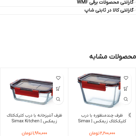
گارانتی محصولات برقی WMF
گارانتی کالا در ثابتی شاپ
محصولات مشابه
ظرف چندمنظوره با درب
ظرف آشپزخانه با درب کلیک‌کلاک
کلیک‌کلاک زیمکس | Simax
زیمکس | Simax Kitchen
Storage Dish with Click-Clack
Multi-Purpose Storage Dish
Lid
with Click-Clack Lid
2,200,000
تومان
1,980,000
تومان